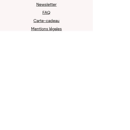
Newsletter
FAQ
Carte-cadeau
Mentions légales
Protection des données
Politique de remboursement
Contact
Waldfleisch Sàrl
Neumarkt 7
8001 Zurich
Suisse
team@waldfleisch.shop
+41 44 324 10 49