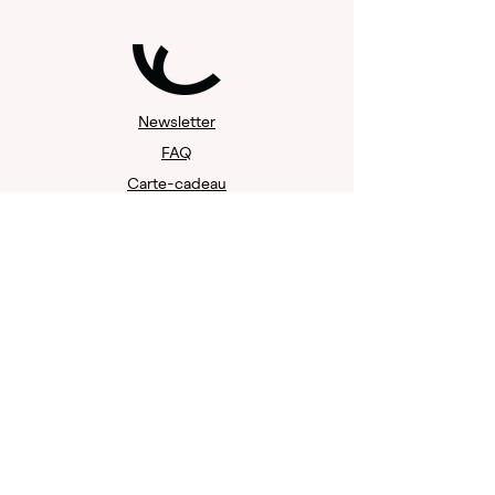
Newsletter
FAQ
Carte-cadeau
Mentions légales
Protection des données
Politique de remboursement
Contact
Waldfleisch Sàrl
Neumarkt 7
8001 Zurich
Suisse
team@waldfleisch.shop
+41 44 324 10 49