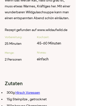
Wenn das Wetter kalt, nass und grau ist,
muss etwas Warmes, Kräftiges her. Mit einer
wunderbaren Wildgulaschsuppe kann man
einen entspannten Abend schön einläuten.
Rezept gefunden auf
www.wildaufwild.de
Vorbereitung:
Kochzeit:
45-60 Minuten
25 Minuten
Niveau:
Menge:
einfach
2 Personen
Zutaten
300g 
Hirsch Voressen
15g Steinpilze , getrocknet
150g braune Champignons