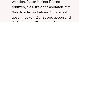
wenden. Butter in einer Pfanne 
erhitzen, die Pilze darin anbraten. Mit 
Salz, Pfeffer und etwas Zitronensaft 
abschmecken. Zur Suppe geben und 
darin noch ca. 15 Minuten ziehen lassen.
Suppe mit Salz und Pfeffer 
abschmecken, mit Schnittlauch 
dekorieren.
Voriges Rezept
Nächstes Rezept
Newsletter