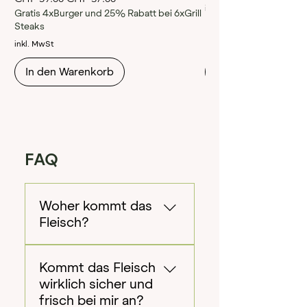
C
inkl. MwSt
Gratis 4xBurger und 25% Rabatt bei 6xGrill
H
F
Steaks
inkl. MwSt
2
1
.
In den Warenkorb
In den Warenkorb
0
0
p
r
o
1
0
FAQ
0
G
r
a
m
Woher kommt das
m
Fleisch?
Das hochwertige
Kommt das Fleisch
Wildfleisch stammt aus
wirklich sicher und
freier Wildbahn in
frisch bei mir an?
Frankreich, wo wir selbst