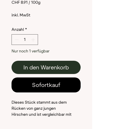
CHF 8.91
/
100g
CHF 8.91
inkl. MwSt
pro
Anzahl
*
100
Gramm
Nur noch 1 verfügbar
In den Warenkorb
Sofortkauf
Dieses Stück stammt aus dem
Rücken von ganz jungen
Hirschen und ist vergleichbar mit
Entrecôte. Dieses zarte Stück
schneiden wir aber grösser zu (400g)