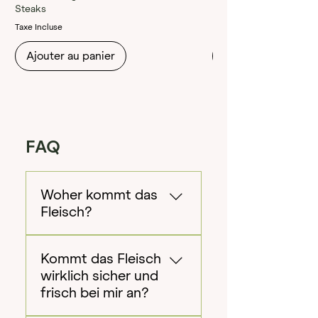
.
Steaks
0
Taxe Incluse
0
C
Ajouter au panier
Ajouter au panier
H
F
p
a
r
1
0
FAQ
0
G
r
a
m
Woher kommt das
m
Fleisch?
e
s
Das hochwertige
Kommt das Fleisch
Wildfleisch stammt aus
wirklich sicher und
freier Wildbahn in
frisch bei mir an?
Frankreich, wo wir selbst
auf die Jagd gehen. Die