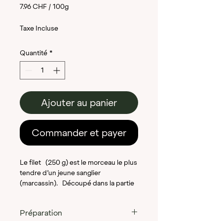
7.96 CHF
/
100g
7.96 CHF
Taxe Incluse
pour
Quantité
*
100
Grammes
Ajouter au panier
Commander et payer
Le filet (250 g) est le morceau le plus
tendre d’un jeune sanglier
(marcassin). Découpé dans la partie
interne du dos, ce filet constitue une
base idéale pour des plats variés et
Préparation
raffinés.