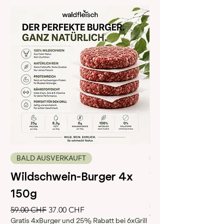
BALD AUSVERKAUFT
50g
Wildschwein-Burger 4x
Wild Jerky
150g
Prix
10.50 CHF
21.00 CHF
Prix original
Prix promotionnel
59.00 CHF
37.00 CHF
2
Taxe Incluse
Gratis 4xBurger und 25% Rabatt bei 6xGrill
1