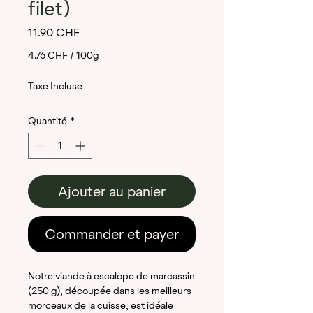
filet)
Prix
11.90 CHF
4.76 CHF
/
100g
4.76 CHF
Taxe Incluse
pour
Quantité
*
100
Grammes
Ajouter au panier
Commander et payer
Notre viande à escalope de marcassin
(250 g), découpée dans les meilleurs
morceaux de la cuisse, est idéale