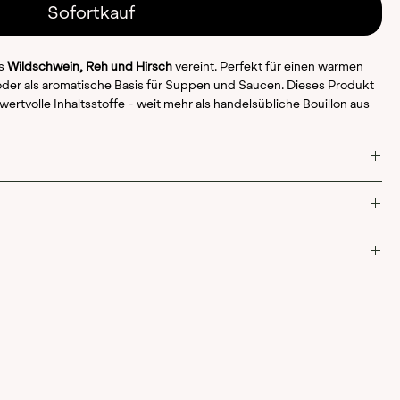
Sofortkauf
as
Wildschwein, Reh und Hirsch
vereint. Perfekt für einen warmen
der als aromatische Basis für Suppen und Saucen. Dieses Produkt
rtvolle Inhaltsstoffe - weit mehr als handelsübliche Bouillon aus
lung eignet es sich sowohl für schnelle Gerichte als auch für
eisch und Wildaromen harmonisch verschmelzen. Ein echtes
tät und Vielseitigkeit legen.
 Fonds
cen
e oder ein leichtes Abendessen
tte
ein, Reh oder Hirsch zu verfeinern
dschwein)
u Saucen