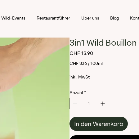
Wild-Events
Restaurantführer
Über uns
Blog
Kont
3in1 Wild Bouillon
Preis
CHF 13.90
CHF 3.16
/
100ml
CHF 3.16
inkl. MwSt
pro
Anzahl
*
100
Milliliter
In den Warenkorb