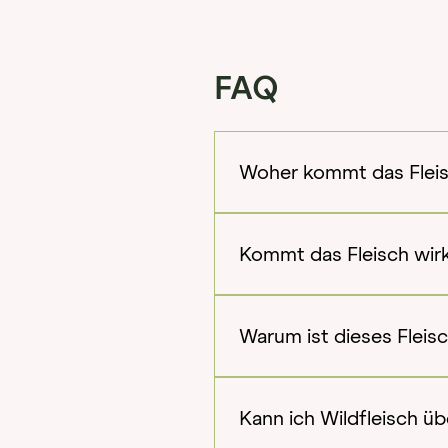
FAQ
Woher kommt das Flei
Das hochwertige Wildfleisch
weitläufigen Wälder bieten 
Kommt das Fleisch wirkl
Voraussetzungen für Fleisch 
Ja. Das Wildfleisch wird tie
bleibt. Durch die Schnellfr
Warum ist dieses Fleis
Zartheit optimal bei.
Sie erhalten kein gewöhnlich
von Hand pariert, von Silber
Kann ich Wildfleisch üb
findet.