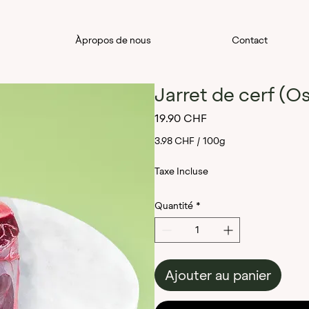
Àpropos de nous
Contact
Jarret de cerf (O
Prix
19.90 CHF
3.98 CHF
/
100g
3.98 CHF
Taxe Incluse
pour
Quantité
*
100
Grammes
Ajouter au panier